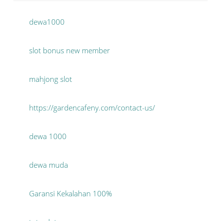
dewa1000
slot bonus new member
mahjong slot
https://gardencafeny.com/contact-us/
dewa 1000
dewa muda
Garansi Kekalahan 100%