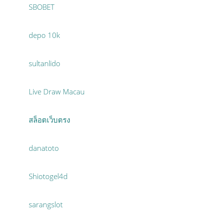
SBOBET
depo 10k
sultanlido
Live Draw Macau
สล็อตเว็บตรง
danatoto
Shiotogel4d
sarangslot