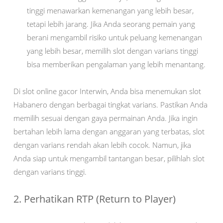
tinggi menawarkan kemenangan yang lebih besar,
tetapi lebih jarang. Jika Anda seorang pemain yang
berani mengambil risiko untuk peluang kemenangan
yang lebih besar, memilih slot dengan varians tinggi
bisa memberikan pengalaman yang lebih menantang.
Di slot online gacor Interwin, Anda bisa menemukan slot
Habanero dengan berbagai tingkat varians. Pastikan Anda
memilih sesuai dengan gaya permainan Anda. Jika ingin
bertahan lebih lama dengan anggaran yang terbatas, slot
dengan varians rendah akan lebih cocok. Namun, jika
Anda siap untuk mengambil tantangan besar, pilihlah slot
dengan varians tinggi.
2. Perhatikan RTP (Return to Player)