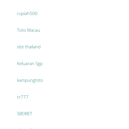
rupiah500
Toto Macau
slot thailand
Keluaran Sgp
kampungtoto
cr777
SBOBET