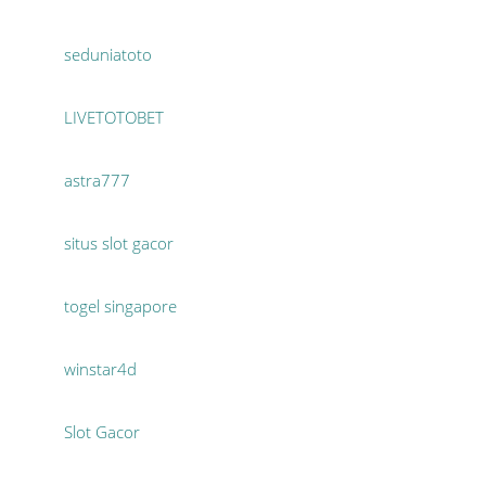
seduniatoto
LIVETOTOBET
astra777
situs slot gacor
togel singapore
winstar4d
Slot Gacor