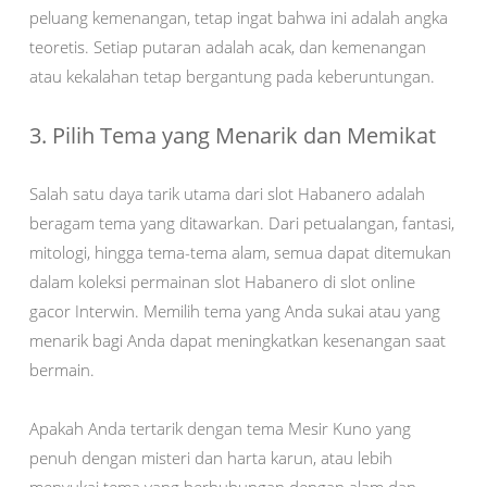
peluang kemenangan, tetap ingat bahwa ini adalah angka
teoretis. Setiap putaran adalah acak, dan kemenangan
atau kekalahan tetap bergantung pada keberuntungan.
3. Pilih Tema yang Menarik dan Memikat
Salah satu daya tarik utama dari slot Habanero adalah
beragam tema yang ditawarkan. Dari petualangan, fantasi,
mitologi, hingga tema-tema alam, semua dapat ditemukan
dalam koleksi permainan slot Habanero di slot online
gacor Interwin. Memilih tema yang Anda sukai atau yang
menarik bagi Anda dapat meningkatkan kesenangan saat
bermain.
Apakah Anda tertarik dengan tema Mesir Kuno yang
penuh dengan misteri dan harta karun, atau lebih