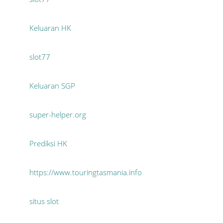
Keluaran HK
slot77
Keluaran SGP
super-helper.org
Prediksi HK
https://www.touringtasmania.info
situs slot