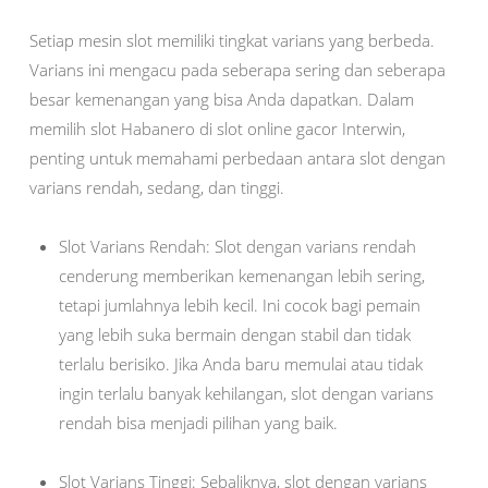
Setiap mesin slot memiliki tingkat varians yang berbeda.
Varians ini mengacu pada seberapa sering dan seberapa
besar kemenangan yang bisa Anda dapatkan. Dalam
memilih slot Habanero di slot online gacor Interwin,
penting untuk memahami perbedaan antara slot dengan
varians rendah, sedang, dan tinggi.
Slot Varians Rendah: Slot dengan varians rendah
cenderung memberikan kemenangan lebih sering,
tetapi jumlahnya lebih kecil. Ini cocok bagi pemain
yang lebih suka bermain dengan stabil dan tidak
terlalu berisiko. Jika Anda baru memulai atau tidak
ingin terlalu banyak kehilangan, slot dengan varians
rendah bisa menjadi pilihan yang baik.
Slot Varians Tinggi: Sebaliknya, slot dengan varians