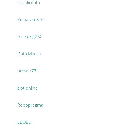
malukutoto
Keluaran SDY
mahjong288
Data Macau
prowin77
slot online
Robopragma
SBOBET