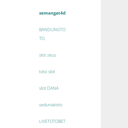
semangat4d
BANDUNGTO
TO
slot zeus
toto slot
slot DANA
seduniatoto
LIVETOTOBET