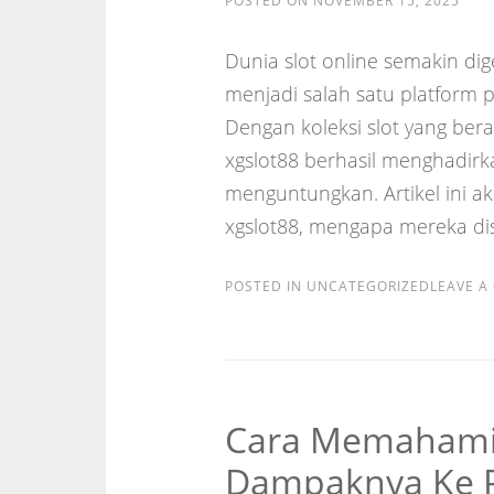
POSTED ON
NOVEMBER 15, 2025
Dunia slot online semakin di
menjadi salah satu platform 
Dengan koleksi slot yang ber
xgslot88 berhasil menghadir
menguntungkan. Artikel ini a
xgslot88, mengapa mereka dis
POSTED IN
UNCATEGORIZED
LEAVE 
Cara Memahami V
Dampaknya Ke 