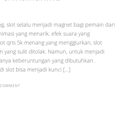
, slot selalu menjadi magnet bagi pemain dari
imasi yang menarik, efek suara yang
ot qris 5k menang yang menggiurkan, slot
ang sulit ditolak. Namun, untuk menjadi
anya keberuntungan yang dibutuhkan.
i slot bisa menjadi kunci […]
A COMMENT