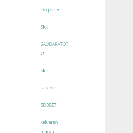
idn poker
Slot
SAUDARATOT
O
Slot
surebet
SBOBET
keluaran
macau