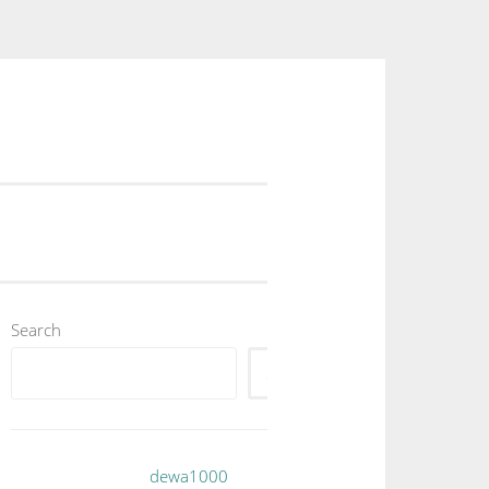
Search
SEARCH
dewa1000