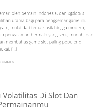
gemari oleh pemain Indonesia, dan xgslot88
pilihan utama bagi para penggemar game ini.
agam, mulai dari tema klasik hingga modern,
kan pengalaman bermain yang seru, mudah, dan
kan membahas game slot paling populer di
ukai, […]
A COMMENT
olatilitas Di Slot Dan
Permainanmu