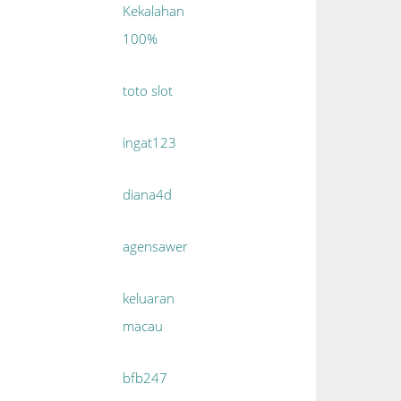
Kekalahan
100%
toto slot
ingat123
diana4d
agensawer
keluaran
macau
bfb247