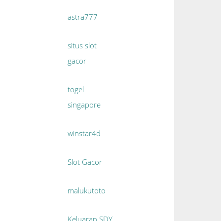
astra777
situs slot
gacor
togel
singapore
winstar4d
Slot Gacor
malukutoto
Keluaran SDY