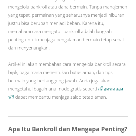
mengelola bankroll atau dana bermain. Tanpa manajemen
yang tepat, permainan yang seharusnya menjadi hiburan
justru bisa berubah menjadi beban. Karena itu,
memahami cara mengatur bankroll adalah langkah
penting untuk menjaga pengalaman bermain tetap sehat
dan menyenangkan.
Artikel ini akan membahas cara mengelola bankroll secara
bijak, bagaimana menentukan batas aman, dan tips
bermain yang bertanggung jawab. Anda juga akan
mengetahui bagaimana mode gratis seperti
สล็อตทดลอง
ฟรี
dapat membantu menjaga saldo tetap aman.
Apa Itu Bankroll dan Mengapa Penting?