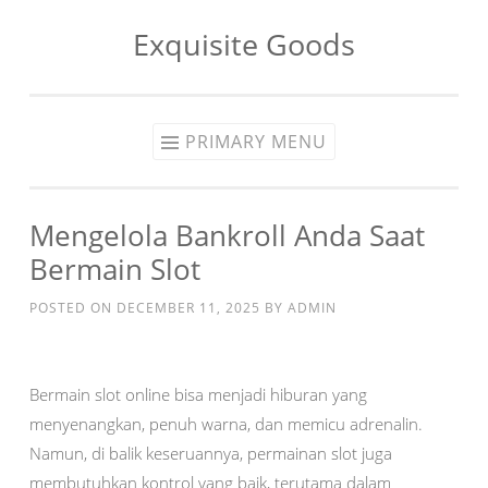
Exquisite Goods
Skip
to
content
PRIMARY MENU
Mengelola Bankroll Anda Saat
Bermain Slot
POSTED ON
DECEMBER 11, 2025
BY
ADMIN
Bermain slot online bisa menjadi hiburan yang
menyenangkan, penuh warna, dan memicu adrenalin.
Namun, di balik keseruannya, permainan slot juga
membutuhkan kontrol yang baik, terutama dalam