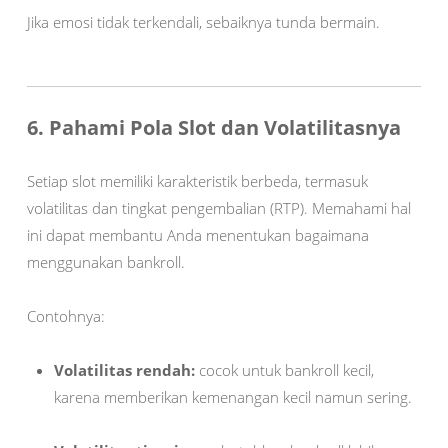
Jika emosi tidak terkendali, sebaiknya tunda bermain.
6. Pahami Pola Slot dan Volatilitasnya
Setiap slot memiliki karakteristik berbeda, termasuk
volatilitas dan tingkat pengembalian (RTP). Memahami hal
ini dapat membantu Anda menentukan bagaimana
menggunakan bankroll.
Contohnya:
Volatilitas rendah:
cocok untuk bankroll kecil,
karena memberikan kemenangan kecil namun sering.