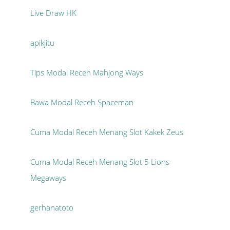
Live Draw HK
apikjitu
Tips Modal Receh Mahjong Ways
Bawa Modal Receh Spaceman
Cuma Modal Receh Menang Slot Kakek Zeus
Cuma Modal Receh Menang Slot 5 Lions
Megaways
gerhanatoto