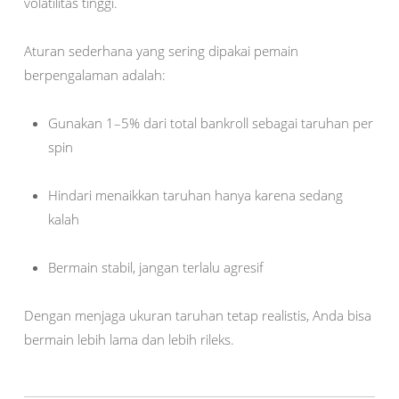
volatilitas tinggi.
Aturan sederhana yang sering dipakai pemain
berpengalaman adalah:
Gunakan 1–5% dari total bankroll sebagai taruhan per
spin
Hindari menaikkan taruhan hanya karena sedang
kalah
Bermain stabil, jangan terlalu agresif
Dengan menjaga ukuran taruhan tetap realistis, Anda bisa
bermain lebih lama dan lebih rileks.