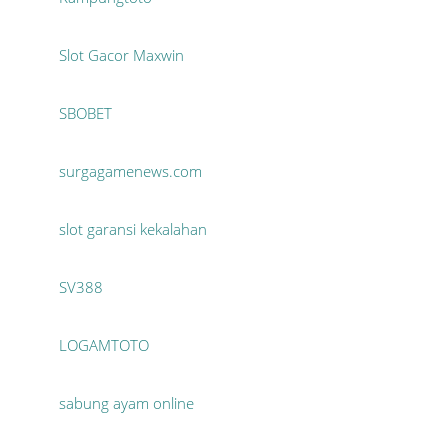
Slot Gacor Maxwin
SBOBET
surgagamenews.com
slot garansi kekalahan
SV388
LOGAMTOTO
sabung ayam online