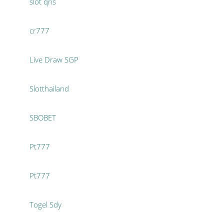
slot qris
cr777
Live Draw SGP
Slotthailand
SBOBET
Pt777
Pt777
Togel Sdy